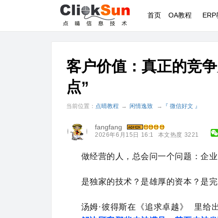
首页
OA教程
ER
客户价值：真正的竞争
点”
当前位置：
点晴教程
→
闲情逸致
→
『 微信好文 』
fangfang
2026年6月15日 16:1
本文热度 3221
做经营的人，总会问一个问题：企业
是独家的技术？是雄厚的资本？是完
汤姆·彼得斯在
《追求卓越》
里给