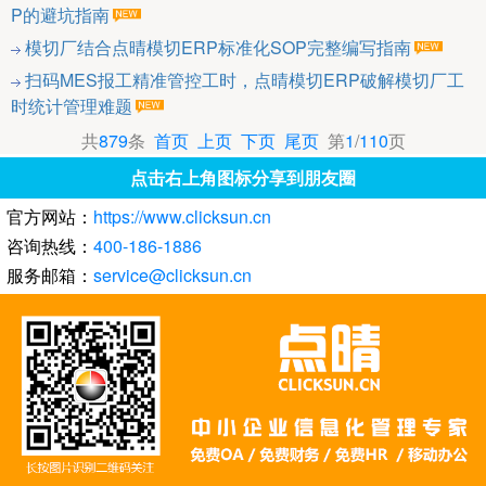
P的避坑指南
模切厂结合点晴模切ERP标准化SOP完整编写指南
扫码MES报工精准管控工时，点晴模切ERP破解模切厂工
时统计管理难题
共
879
条
首页
上页
下页
尾页
第
1
/
110
页
点击右上角图标分享到朋友圈
官方网站：
https://www.clicksun.cn
咨询热线：
400-186-1886
服务邮箱：
service@clicksun.cn