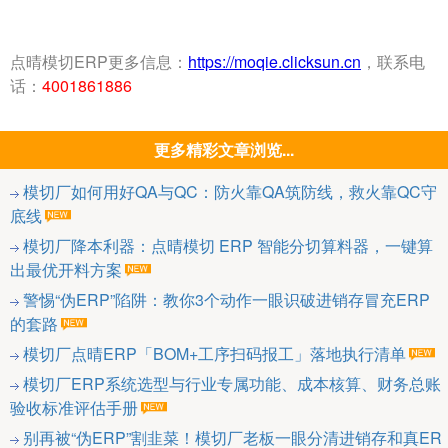
点晴模切ERP更多信息：
https://moqie.clicksun.cn
，联系电
话：
4001861886
更多精彩文章浏览...
模切厂如何用好QA与QC：防火靠QA筑防线，救火靠QC守
底线
模切厂降本利器：点晴模切 ERP 智能分切算料器，一键算
出最优开料方案
警惕“伪ERP”陷阱：教你3个动作一眼识破进销存冒充ERP
的套路
模切厂点晴ERP「BOM+工序扫码报工」落地执行清单
模切厂ERP系统选型与行业专属功能、成本核算、财务总账
验收标准评估手册
别再被“伪ERP”割韭菜！模切厂老板一眼分清进销存和真ER