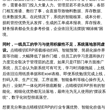
作，需要各部门投入大量人力。管理层若不牵头统筹，各部
门相互推诿、敷衍了事，会直接导致物料数据、库存数据、
往来数据失真。在此情况下，系统的智能核算、成本分析、
损耗管控优势无从发挥，生成的工单成本报表、库存报表、
财务报表都会失去参考价值，企业依旧无法摆脱“糊涂账”困
境。
同时，一线员工的学习与使用积极性不足，系统落地形同虚
设。
点晴模切ERP搭载移动扫码、智能预警、简易化操作界
面等功能，大幅降低了操作门槛，但员工的学习意愿和执行
力度完全取决于管理层的态度。如果只是IT部门单方面推广
系统，员工会认为新系统可有可无，学习时消极拖延，上线
后依旧沿用纸质单据和Excel表格。即便系统勉强完成上线，
扫码入库、生产汇报、工序追溯、智能备料等核心操作无人
执行，业财产一体化闭环彻底断裂，点晴模切ERP所有的智
能化、精细化优势都无法落地，最终沦为无人使用的“摆设系
统”，数字化转型彻底落空。
想要充分释放点晴模切ERP的行业专属优势、智能化价值与