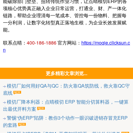
能破除部门壁垒、扭转传统作业习惯，让点晴模切ERP的各
项核心优势真正融入企业日常运营，打通业、财、产一体化
链路，帮助企业理清每一笔成本、管控每一份物料、把握每
一分利润，让数字化转型真正落地生根，为企业长效发展赋
能。
联系点晴：
400-186-1886
官方网站：
https://moqie.clicksun.c
n
更多精彩文章浏览...
模切厂如何用好QA与QC：防火靠QA筑防线，救火靠QC守
底线
模切厂降本利器：点晴模切 ERP 智能分切算料器，一键算
出最优开料方案
警惕“伪ERP”陷阱：教你3个动作一眼识破进销存冒充ERP
的套路