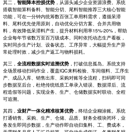
其二，
智能降本控损优势
，从源头减少企业资源浪费。系统
搭载智能算料备料、智能分切、尾料智能推荐三大核心智能
功能，可在一分钟内统筹数百张工单用料需求，遵循呆滞
料、尾料优先使用原则，自动优化分切方案、合并共用物
料，有效降低呆滞料产生，提升材料利用率15%-20%，帮助
企业每年节省数万至百万级成本。同时依托动态生产看板，
实时同步生产计划、设备状态、工序异常，大幅提升生产异
常处理时效，减少生产返工与物料损耗。
其三，
全流程数据实时追溯优势
，打破信息孤岛。系统支持
全场景移动扫码作业，覆盖IQC来料检验、车间领料、工序生
产、成品入库、销售出库、采购对账等全流程，扫码即可同
步数据至后台，杜绝传统纸质工单录入错误、数据滞后、流
程造假等问题，实现业务、生产、仓储数据实时联动、全程
可追溯。
其四，
业财产一体化精准核算优势
，终结企业糊涂账。系统
打通销售、采购、生产、仓储、品质、财务全模块闭环，业
务发生即同步数据，生产动作即自动归集料、工、费成本，
无需财务月底人工汇总核算，可自动生成凭证、各类财务报