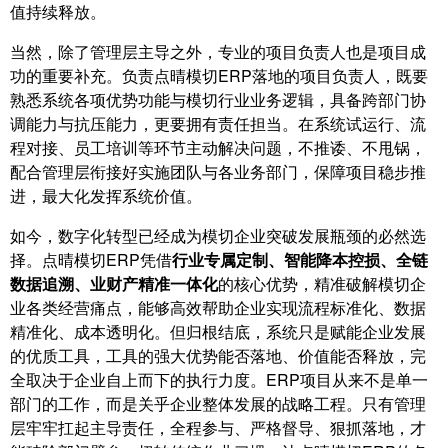
值持续释放。
当然，除了管理层主导之外，专业的项目负责人也是项目成
功的重要补充。负责点晴模切ERP落地的项目负责人，既要
熟悉系统各项优势功能与模切行业业务逻辑，具备跨部门协
调能力与抗压能力，更要拥有责任担当。在系统试运行、流
程对接、员工培训等环节主动解决问题，不推诿、不甩锅，
配合管理层衔接好实施团队与各业务部门，保障项目稳步推
进，最大化发挥系统价值。
如今，数字化转型已经成为模切企业突破发展瓶颈的必然选
择。点晴模切ERP凭借
行业专属定制、智能降本控损、全链
数据追溯、业财产精准一体化
的核心优势，精准破解模切企
业各类经营痛点，能够高效帮助企业实现流程标准化、数据
精准化、成本透明化。但归根结底，系统只是赋能企业发展
的优质工具，工具的强大优势能否落地、价值能否释放，完
全取决于企业自上而下的执行力度。ERP项目从来不是单一
部门的工作，而是关乎企业整体发展的战略工程。只有管理
层牢牢扛起主导责任，全程参与、严格督导、狠抓落地，才