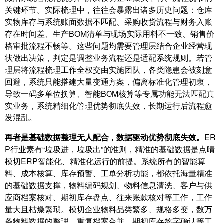
关键环节。实际梳理中，往往会暴露出诸多历史问题：仓库
实物库存与系统账面数据不匹配、采购收货流程与财务入账
存在时间差、生产BOM清单与现场实际用料不一致、销售价
格审批流程不畅等。这些问题均需要管理层结合企业经营现
状做出决策，判定是调整业务流程还是适配系统规则。若管
理层将流程梳理工作全权交由实施团队，各类隐患会被刻意
回避，系统只能搭建大量变通方案，偏离标准化管理初衷，
导致一码多单位换算、智能BOM核算等专属功能无法匹配真
实业务，系统精细化管理优势彻底失效，长期运行后流程愈
发混乱。
再者是基础数据整理无人配合，数据驱动优势彻底失效。
ER
P行业素有“垃圾进，垃圾出”的准则，精准的基础数据是点晴
模切ERP智能化、精准化运行的前提。系统所有的智能算
料、成本核算、库存预警、工单分析功能，都依托海量精准
的基础数据支撑，物料编码规划、物料信息清洗、客户与供
应商档案核对、期初库存盘点、往来账款核对等工作，工作
量大且枯燥繁琐。模切企业物料品类繁多、规格多变，数万
条物料数据的整理、重复档案合并、期初库存签字确认等工