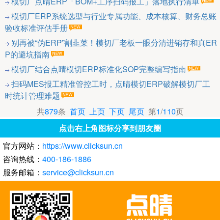
模切厂点晴ERP「BOM+工序扫码报工」落地执行清单
模切厂ERP系统选型与行业专属功能、成本核算、财务总账
验收标准评估手册
别再被“伪ERP”割韭菜！模切厂老板一眼分清进销存和真ER
P的避坑指南
模切厂结合点晴模切ERP标准化SOP完整编写指南
扫码MES报工精准管控工时，点晴模切ERP破解模切厂工
时统计管理难题
共
879
条
首页
上页
下页
尾页
第
1
/
110
页
点击右上角图标分享到朋友圈
官方网站：
https://www.clicksun.cn
咨询热线：
400-186-1886
服务邮箱：
service@clicksun.cn