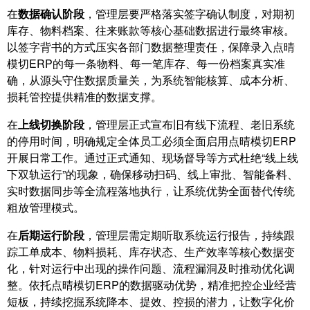
在
数据确认阶段
，管理层要严格落实签字确认制度，对期初
库存、物料档案、往来账款等核心基础数据进行最终审核。
以签字背书的方式压实各部门数据整理责任，保障录入点晴
模切ERP的每一条物料、每一笔库存、每一份档案真实准
确，从源头守住数据质量关，为系统智能核算、成本分析、
损耗管控提供精准的数据支撑。
在
上线切换阶段
，管理层正式宣布旧有线下流程、老旧系统
的停用时间，明确规定全体员工必须全面启用点晴模切ERP
开展日常工作。通过正式通知、现场督导等方式杜绝“线上线
下双轨运行”的现象，确保移动扫码、线上审批、智能备料、
实时数据同步等全流程落地执行，让系统优势全面替代传统
粗放管理模式。
在
后期运行阶段
，管理层需定期听取系统运行报告，持续跟
踪工单成本、物料损耗、库存状态、生产效率等核心数据变
化，针对运行中出现的操作问题、流程漏洞及时推动优化调
整。依托点晴模切ERP的数据驱动优势，精准把控企业经营
短板，持续挖掘系统降本、提效、控损的潜力，让数字化价