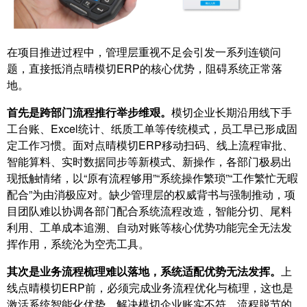
在项目推进过程中，管理层重视不足会引发一系列连锁问
题，直接抵消点晴模切ERP的核心优势，阻碍系统正常落
地。
首先是跨部门流程推行举步维艰。
模切企业长期沿用线下手
工台账、Excel统计、纸质工单等传统模式，员工早已形成固
定工作习惯。面对点晴模切ERP移动扫码、线上流程审批、
智能算料、实时数据同步等新模式、新操作，各部门极易出
现抵触情绪，以“原有流程够用”“系统操作繁琐”“工作繁忙无暇
配合”为由消极应对。缺少管理层的权威背书与强制推动，项
目团队难以协调各部门配合系统流程改造，智能分切、尾料
利用、工单成本追溯、自动对账等核心优势功能完全无法发
挥作用，系统沦为空壳工具。
其次是业务流程梳理难以落地，系统适配优势无法发挥。
上
线点晴模切ERP前，必须完成业务流程优化与梳理，这也是
激活系统智能化优势、解决模切企业账实不符、流程脱节的