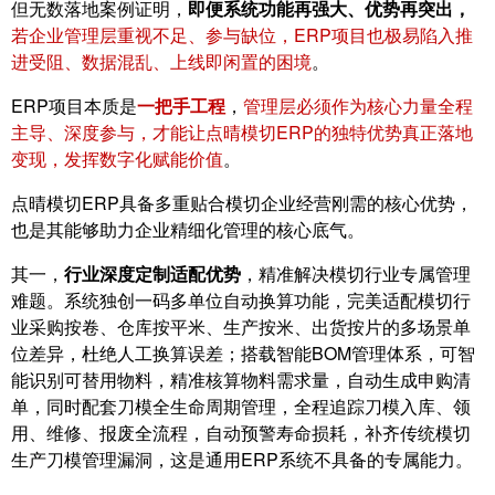
但无数落地案例证明，
即便系统功能再强大、优势再突出，
若企业管理层重视不足、参与缺位，ERP项目也极易陷入推
进受阻、数据混乱、上线即闲置的困境
。
ERP项目本质是
一把手工程
，
管理层必须作为核心力量全程
主导、深度参与，才能让点晴模切ERP的独特优势真正落地
变现，发挥数字化赋能价值
。
点晴模切ERP具备多重贴合模切企业经营刚需的核心优势，
也是其能够助力企业精细化管理的核心底气。
其一，
行业深度定制适配优势
，精准解决模切行业专属管理
难题。系统独创一码多单位自动换算功能，完美适配模切行
业采购按卷、仓库按平米、生产按米、出货按片的多场景单
位差异，杜绝人工换算误差；搭载智能BOM管理体系，可智
能识别可替用物料，精准核算物料需求量，自动生成申购清
单，同时配套刀模全生命周期管理，全程追踪刀模入库、领
用、维修、报废全流程，自动预警寿命损耗，补齐传统模切
生产刀模管理漏洞，这是通用ERP系统不具备的专属能力。