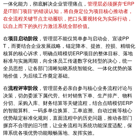
一体化能力，彻底解决企业管理痛点，
管理层必须摒弃“ERP
是IT部门项目”的错误认知，将自身定位为项目核心推动者，
在全流程关键节点主动履职，把口头重视转化为实际行动，
以自上而下的执行力激活系统全部价值
。
在
项目启动阶段
，管理层不能仅简单参与启动会、宣读PP
T，而要结合企业发展战略，锚定降本、提效、控损、精细化
核算的核心诉求，明确点晴模切ERP项目的整体目标、落地
标准与实施周期，向全体员工传递数字化转型的决心，统一
全员思想，让各部门清晰知晓系统智能化、一体化优势的落
地价值，为后续工作奠定基础。
在
流程评审阶段
，管理层务必亲自参与核心业务流程讨论与
决策，切勿委派下属代劳。针对销售下单、生产排产、物料
分切、采购入库、财务结算等关键流程，结合点晴模切ERP
的智能算料、一码多单位换算、工单追溯、自动过账等核心
优势敲定标准化规则，直面流程中的历史问题，推动各部门
摒弃不合理的旧习惯，让业务流程与系统功能深度适配，保
障系统各项优势功能顺畅落地、发挥实效。