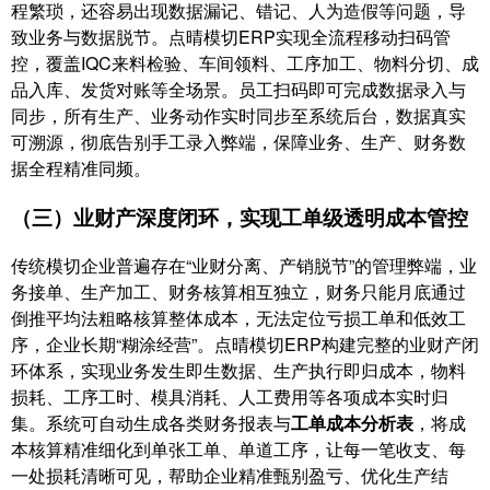
程繁琐，还容易出现数据漏记、错记、人为造假等问题，导
致业务与数据脱节。点晴模切ERP实现全流程移动扫码管
控，覆盖IQC来料检验、车间领料、工序加工、物料分切、成
品入库、发货对账等全场景。员工扫码即可完成数据录入与
同步，所有生产、业务动作实时同步至系统后台，数据真实
可溯源，彻底告别手工录入弊端，保障业务、生产、财务数
据全程精准同频。
（三）业财产深度闭环，实现工单级透明成本管控
传统模切企业普遍存在“业财分离、产销脱节”的管理弊端，业
务接单、生产加工、财务核算相互独立，财务只能月底通过
倒推平均法粗略核算整体成本，无法定位亏损工单和低效工
序，企业长期“糊涂经营”。点晴模切ERP构建完整的业财产闭
环体系，实现业务发生即生数据、生产执行即归成本，物料
损耗、工序工时、模具消耗、人工费用等各项成本实时归
集。系统可自动生成各类财务报表与
工单成本分析表
，将成
本核算精准细化到单张工单、单道工序，让每一笔收支、每
一处损耗清晰可见，帮助企业精准甄别盈亏、优化生产结