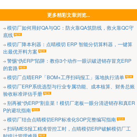
更多精彩文章浏览...
模切厂如何用好QA与QC：防火靠QA筑防线，救火靠QC守
底线
模切厂降本利器：点晴模切 ERP 智能分切算料器，一键算
出最优开料方案
警惕“伪ERP”陷阱：教你3个动作一眼识破进销存冒充ERP
的套路
模切厂点晴ERP「BOM+工序扫码报工」落地执行清单
模切厂ERP系统选型与行业专属功能、成本核算、财务总账
验收标准评估手册
别再被“伪ERP”割韭菜！模切厂老板一眼分清进销存和真ER
P的避坑指南
模切厂结合点晴模切ERP标准化SOP完整编写指南
扫码MES报工精准管控工时，点晴模切ERP破解模切厂工
时统计管理难题