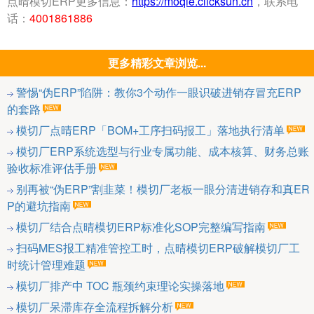
点晴模切ERP更多信息：
https://moqie.clicksun.cn
，联系电
话：
4001861886
更多精彩文章浏览...
警惕“伪ERP”陷阱：教你3个动作一眼识破进销存冒充ERP
的套路
模切厂点晴ERP「BOM+工序扫码报工」落地执行清单
模切厂ERP系统选型与行业专属功能、成本核算、财务总账
验收标准评估手册
别再被“伪ERP”割韭菜！模切厂老板一眼分清进销存和真ER
P的避坑指南
模切厂结合点晴模切ERP标准化SOP完整编写指南
扫码MES报工精准管控工时，点晴模切ERP破解模切厂工
时统计管理难题
模切厂排产中 TOC 瓶颈约束理论实操落地
模切厂呆滞库存全流程拆解分析