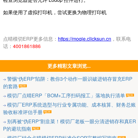
如果使用了虚拟打印机，尝试更换为物理打印机
点晴模切ERP更多信息：
https://moqie.clicksun.cn
，联系电
话：
4001861886
更多精彩文章浏览...
警惕“伪ERP”陷阱：教你3个动作一眼识破进销存冒充ERP
的套路
模切厂点晴ERP「BOM+工序扫码报工」落地执行清单
模切厂ERP系统选型与行业专属功能、成本核算、财务总账
验收标准评估手册
别再被“伪ERP”割韭菜！模切厂老板一眼分清进销存和真ER
P的避坑指南
模切厂结合点晴模切ERP标准化SOP完整编写指南