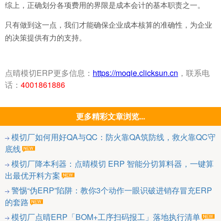
综上，正确划分各项费用的界限是成本会计的基本职责之一。
只有做到这一点，我们才能确保企业成本核算的准确性，为企业
的决策提供有力的支持。
点晴模切ERP更多信息：
https://moqie.clicksun.cn
，联系电
话：
4001861886
更多精彩文章浏览...
模切厂如何用好QA与QC：防火靠QA筑防线，救火靠QC守
底线
模切厂降本利器：点晴模切 ERP 智能分切算料器，一键算
出最优开料方案
警惕“伪ERP”陷阱：教你3个动作一眼识破进销存冒充ERP
的套路
模切厂点晴ERP「BOM+工序扫码报工」落地执行清单