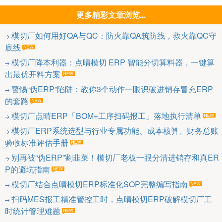
更多精彩文章浏览...
模切厂如何用好QA与QC：防火靠QA筑防线，救火靠QC守
底线
模切厂降本利器：点晴模切 ERP 智能分切算料器，一键算
出最优开料方案
警惕“伪ERP”陷阱：教你3个动作一眼识破进销存冒充ERP
的套路
模切厂点晴ERP「BOM+工序扫码报工」落地执行清单
模切厂ERP系统选型与行业专属功能、成本核算、财务总账
验收标准评估手册
别再被“伪ERP”割韭菜！模切厂老板一眼分清进销存和真ER
P的避坑指南
模切厂结合点晴模切ERP标准化SOP完整编写指南
扫码MES报工精准管控工时，点晴模切ERP破解模切厂工
时统计管理难题